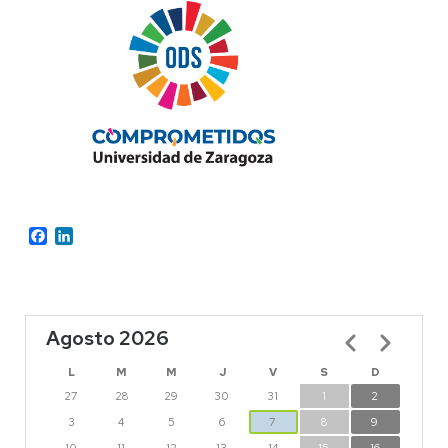
Facebook
LinkedIn
Agosto 2026
Paginación
L
M
M
J
V
S
D
27
28
29
30
31
1
2
3
4
5
6
7
8
9