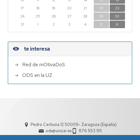
10
11
12
13
14
15
16
17
18
19
20
21
22
23
24
25
26
27
28
29
30
31
1
2
3
4
5
6
te interesa
Red de mOtivaDoS
ODS en la UZ
Pedro Cerbuna 12 50009- Zaragoza (España)
ods@unizar.es
876 553 911