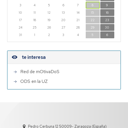
3
4
5
6
7
8
9
10
11
12
13
14
15
16
17
18
19
20
21
22
23
24
25
26
27
28
29
30
31
1
2
3
4
5
6
te interesa
Red de mOtivaDoS
ODS en la UZ
Pedro Cerbuna 12 50009- Zaragoza (España)