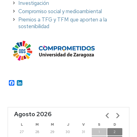
Investigación
Compromiso social y medioambiental
Premios a TFG y TFM que aporten a la
sostenibilidad
Facebook
LinkedIn
Agosto 2026
Paginación
L
M
M
J
V
S
D
27
28
29
30
31
1
2