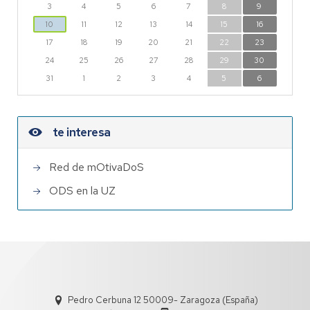
3
4
5
6
7
8
9
10
11
12
13
14
15
16
17
18
19
20
21
22
23
24
25
26
27
28
29
30
31
1
2
3
4
5
6
te interesa
Red de mOtivaDoS
ODS en la UZ
Pedro Cerbuna 12 50009- Zaragoza (España)